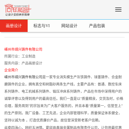
Toggle
naviga
画册设计
标志与VI
网站设计
产品包装
嵊州市靖兴铸件有限公司
所属行业：工业制造
服务内容：产品画册设计
企业简介
嵊州市靖兴铸件有限公司
是一家专业消失模生产灰铁铸件、球墨铸件、合金耐
磨铸件的企业，拥有真空和树脂砂两条生产线，主要产品有：普通、数控车床
系列铸件、电工机械系列铸件、锻压冲床系列铸件，产品在市场中深得用户的
诚挚评意以及得到用户的最高信任。我们一直是以“质量精良，交货及时，价格
合理，服务周到”的宗旨来为广大客户服务的，并且本着“质量第一，信誉至上”
的生产原则。我厂设备、工艺先进，企业内部管理科学，质量保证体系健全，
坚持以诚为本 ，打造优质廉价产品，故信誉深受新老客户信赖。
丝牵四海心，网织五洲情。霍邱县鑫瑞金属制品有限责任公司，让你用最优惠